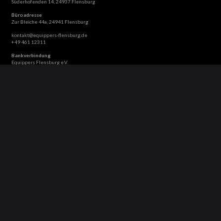
Süderhofenden 14, 24937 Flensburg
Büroadresse
Zur Bleiche 44a, 24941 Flensburg
kontakt@equippers-flensburg.de
+49 461 12311
Bankverbindung
Equippers Flensburg e.V.
IBAN
DE87 5009 2100
0001 7999 16
GENODE51BH2
Unsere Website verwendet Cookies. Das sind kleine Textdateien, die Ihr Webbrowser auf