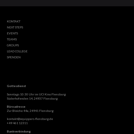
KONTAKT
NEXT STEPS
EVENTS
TEAMS
GROUPS
LEAD COLLEGE
SPENDEN
Gottesdienst
Sonntags 10:30 Uhr im UCI Kino Flensburg
Süderhofenden 14, 24937 Flensburg
Büroadresse
Zur Bleiche 44a, 24941 Flensburg
kontakt@equippers-flensburg.de
+49 461 12311
Bankverbindung