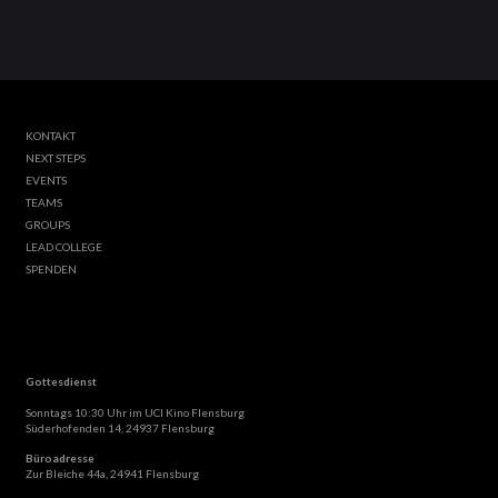
KONTAKT
NEXT STEPS
EVENTS
TEAMS
GROUPS
LEAD COLLEGE
SPENDEN
Gottesdienst
Sonntags 10:30 Uhr im UCI Kino Flensburg
Süderhofenden 14, 24937 Flensburg
Büroadresse
Zur Bleiche 44a, 24941 Flensburg