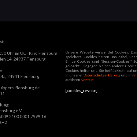
st
Unsere Website verwendet Cookies. Das 
:30 Uhr im UCI Kino Flensburg
speichert. Cookies helfen uns dabei, uns
en 14, 24937 Flensburg
Einige Cookies sind “Session-Cookies.” 
gelöscht. Hingegen bleiben andere Cookies
e
Cookies helfen uns, Sie bei Rückkehr auf 
in unserer
Datenschutzerklärung
und im
I
44a, 24941 Flensburg
auf Ihren
Kontakt.
ippers-flensburg.de
[cookies_revoke]
311
dung
ensburg e.V.
5009 2100
0001 7999 16
BH2