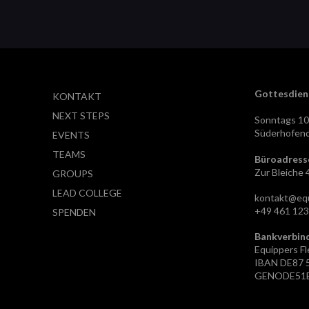
Gottesdien
KONTAKT
NEXT STEPS
Sonntags 10
Süderhofend
EVENTS
TEAMS
Büroadress
Zur Bleiche 
GROUPS
LEAD COLLEGE
kontakt@equ
+49 461 12
SPENDEN
Bankverbin
Equippers Fl
IBAN
DE87 
GENODE51