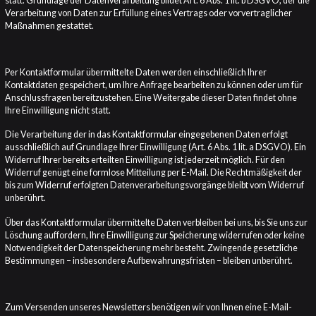
statt. Grundlage der Datenverarbeitung bildet Art. 6 Abs. 1 lit. b DSGVO, der die
Verarbeitung von Daten zur Erfüllung eines Vertrags oder vorvertraglicher
Maßnahmen gestattet.
KONTAKTFORMULAR
Per Kontaktformular übermittelte Daten werden einschließlich Ihrer
Kontaktdaten gespeichert, um Ihre Anfrage bearbeiten zu können oder um für
Anschlussfragen bereitzustehen. Eine Weitergabe dieser Daten findet ohne
Ihre Einwilligung nicht statt.
Die Verarbeitung der in das Kontaktformular eingegebenen Daten erfolgt
ausschließlich auf Grundlage Ihrer Einwilligung (Art. 6 Abs. 1 lit. a DSGVO). Ein
Widerruf Ihrer bereits erteilten Einwilligung ist jederzeit möglich. Für den
Widerruf genügt eine formlose Mitteilung per E-Mail. Die Rechtmäßigkeit der
bis zum Widerruf erfolgten Datenverarbeitungsvorgänge bleibt vom Widerruf
unberührt.
Über das Kontaktformular übermittelte Daten verbleiben bei uns, bis Sie uns zur
Löschung auffordern, Ihre Einwilligung zur Speicherung widerrufen oder keine
Notwendigkeit der Datenspeicherung mehr besteht. Zwingende gesetzliche
Bestimmungen – insbesondere Aufbewahrungsfristen – bleiben unberührt.
NEWSLETTER DATEN
Zum Versenden unseres Newsletters benötigen wir von Ihnen eine E-Mail-