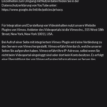
Einzelheiten zum Umgang mit Nutzerdaten finden Sie in der
Datenschutzerklärung von YouTube unter:
https://www.google.de/intl/de/policies/privacy
.
VIMEO
Für Integration und Darstellung von Videoinhalten nutzt unsere Website
Plugins von Vimeo. Anbieter des Videoportals ist die Vimeo Inc., 555 West 18th
Street, New York, New York 10011, USA.
Bei Aufruf einer Seite mit integriertem Vimeo-Plugin wird eine Verbindung zu
den Servern von Vimeo hergestellt. Vimeo erfährt hierdurch, welche unserer
Seiten Sie aufgerufen haben. Vimeo erfährt Ihre IP-Adresse, selbst wenn Sie
nicht beim Videoportal eingeloggt sind oder dort kein Konto besitzen. Es erfolgt
eine Übermittlung der von Vimeo erfassten Informationen an Server des
Videoportals in den USA.
Vimeo kann Ihr Surfverhalten direkt Ihrem persönlichen Profil zuordnen. Durch
vorheriges Ausloggen haben Sie die Möglichkeit, dies zu unterbinden.
Einzelheiten zum Umgang mit Nutzerdaten finden Sie in der
Datenschutzerklärung von Vimeo unter:
https://vimeo.com/privacy
.
COOKIES
Unsere Website verwendet Cookies. Das sind kleine Textdateien, die Ihr