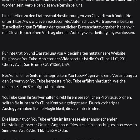
worden sein, verbleiben diese weiterhin bei uns.
Einzelheiten zu den Datenschutzbestimmungen von CleverReach finden Sie
unter:
https://www.cleverreach.com/de/datenschutz/
. Auftragsverarbeitung
Zur vollständigen Erfüllung der gesetzlichen Datenschutzvorgaben haben wir
mit CleverReach einen Vertrag über die Auftragsverarbeitung abgeschlossen.
YOUTUBE
Für Integration und Darstellung von Videoinhalten nutzt unsere Website
Plugins von YouTube. Anbieter des Videoportals ist die YouTube, LLC, 901
Cherry Ave., San Bruno, CA 94066, USA.
Bei Aufruf einer Seite mit integriertem YouTube-Plugin wird eine Verbindung zu
den Servern von YouTube hergestellt. YouTube erfährt hierdurch, welche
unserer Seiten Sie aufgerufen haben.
YouTube kann Ihr Surfverhalten direkt Ihrem persönlichen Profil zuzuordnen,
sollten Sie in Ihrem YouTube Konto eingeloggt sein. Durch vorheriges
Ausloggen haben Sie die Möglichkeit, dies zu unterbinden.
Die Nutzung von YouTube erfolgt im Interesse einer ansprechenden
Darstellung unserer Online-Angebote. Dies stellt ein berechtigtes Interesse im
Sinne von Art. 6 Abs. 1 lit. f DSGVO dar.