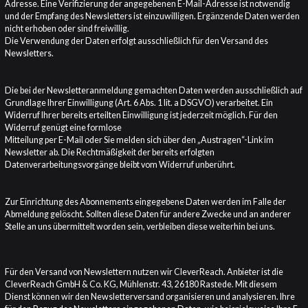
Adresse. Eine Verifizierung der angegebenen E-Mail-Adresse ist notwendig
und der Empfang des Newsletters ist einzuwilligen. Ergänzende Daten werden
nicht erhoben oder sind freiwillig.
Die Verwendung der Daten erfolgt ausschließlich für den Versand des
Newsletters.
Die bei der Newsletteranmeldung gemachten Daten werden ausschließlich auf
Grundlage Ihrer Einwilligung (Art. 6 Abs. 1 lit. a DSGVO) verarbeitet. Ein
Widerruf Ihrer bereits erteilten Einwilligung ist jederzeit möglich. Für den
Widerruf genügt eine formlose
Mitteilung per E-Mail oder Sie melden sich über den „Austragen“-Link im
Newsletter ab. Die Rechtmäßigkeit der bereits erfolgten
Datenverarbeitungsvorgänge bleibt vom Widerruf unberührt.
Zur Einrichtung des Abonnements eingegebene Daten werden im Falle der
Abmeldung gelöscht. Sollten diese Daten für andere Zwecke und an anderer
Stelle an uns übermittelt worden sein, verbleiben diese weiterhin bei uns.
CLEVERREACH
Für den Versand von Newslettern nutzen wir CleverReach. Anbieter ist die
CleverReach GmbH & Co. KG, Mühlenstr. 43, 26180 Rastede. Mit diesem
Dienst können wir den Newsletterversand organisieren und analysieren. Ihre