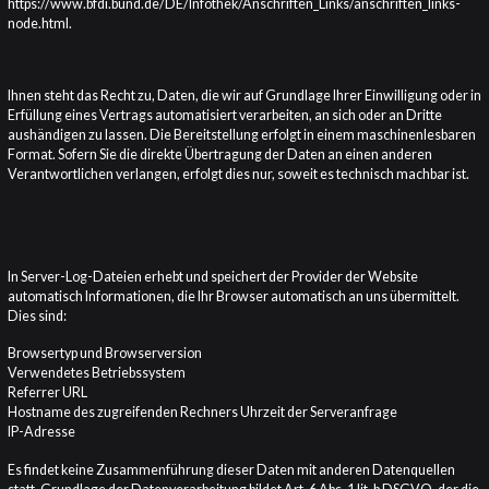
https://www.bfdi.bund.de/DE/Infothek/Anschriften_Links/anschriften_links-
node.html.
RECHT AUF DATENÜBERTRAGBARKEIT
Ihnen steht das Recht zu, Daten, die wir auf Grundlage Ihrer Einwilligung oder in
Erfüllung eines Vertrags automatisiert verarbeiten, an sich oder an Dritte
aushändigen zu lassen. Die Bereitstellung erfolgt in einem maschinenlesbaren
Format. Sofern Sie die direkte Übertragung der Daten an einen anderen
Verantwortlichen verlangen, erfolgt dies nur, soweit es technisch machbar ist.
RECHT AUF AUSKUNFT, BERICHTIGUNG,
SPERRUNG, LÖSCHUNG
In Server-Log-Dateien erhebt und speichert der Provider der Website
automatisch Informationen, die Ihr Browser automatisch an uns übermittelt.
Dies sind:
Browsertyp und Browserversion
Verwendetes Betriebssystem
Referrer URL
Hostname des zugreifenden Rechners Uhrzeit der Serveranfrage
IP-Adresse
Es findet keine Zusammenführung dieser Daten mit anderen Datenquellen