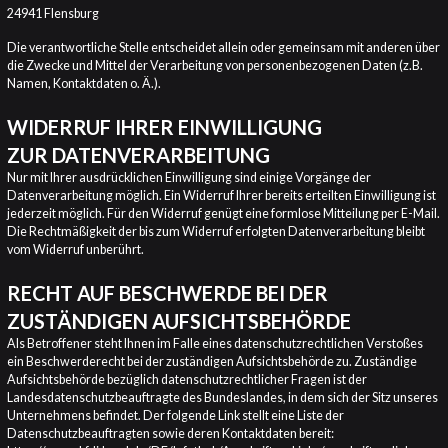
24941 Flensburg ​
Die verantwortliche Stelle entscheidet allein oder gemeinsam mit anderen über
die Zwecke und Mittel der Verarbeitung von personenbezogenen Daten (z.B.
Namen, Kontaktdaten o. Ä.).
WIDERRUF IHRER EINWILLIGUNG
ZUR DATENVERARBEITUNG
Nur mit Ihrer ausdrücklichen Einwilligung sind einige Vorgänge der
Datenverarbeitung möglich. Ein Widerruf Ihrer bereits erteilten Einwilligung ist
jederzeit möglich. Für den Widerruf genügt eine formlose Mitteilung per E-Mail.
Die Rechtmäßigkeit der bis zum Widerruf erfolgten Datenverarbeitung bleibt
vom Widerruf unberührt.
RECHT AUF BESCHWERDE BEI DER
ZUSTÄNDIGEN AUFSICHTSBEHÖRDE
Als Betroffener steht Ihnen im Falle eines datenschutzrechtlichen Verstoßes
ein Beschwerderecht bei der zuständigen Aufsichtsbehörde zu. Zuständige
Aufsichtsbehörde bezüglich datenschutzrechtlicher Fragen ist der
Landesdatenschutzbeauftragte des Bundeslandes, in dem sich der Sitz unseres
Unternehmens befindet. Der folgende Link stellt eine Liste der
Datenschutzbeauftragten sowie deren Kontaktdaten bereit: