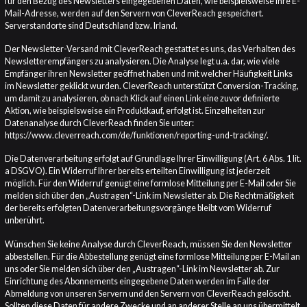
für den Bezug des Newsletters eingegebenen Daten, wie beispielsweise Ihre E-
Mail-Adresse, werden auf den Servern von CleverReach gespeichert.
Serverstandorte sind Deutschland bzw. Irland.
Der Newsletter-Versand mit CleverReach gestattet es uns, das Verhalten des
Newsletterempfängers zu analysieren. Die Analyse legt u.a. dar, wie viele
Empfänger ihren Newsletter geöffnet haben und mit welcher Häufigkeit Links
im Newsletter geklickt wurden. CleverReach unterstützt Conversion-Tracking,
um damit zu analysieren, ob nach Klick auf einen Link eine zuvor definierte
Aktion, wie beispielsweise ein Produktkauf, erfolgt ist. Einzelheiten zur
Datenanalyse durch CleverReach finden Sie unter:
https://www.cleverreach.com/de/funktionen/reporting-und-tracking/
.
Die Datenverarbeitung erfolgt auf Grundlage Ihrer Einwilligung (Art. 6 Abs. 1 lit.
a DSGVO). Ein Widerruf Ihrer bereits erteilten Einwilligung ist jederzeit
möglich. Für den Widerruf genügt eine formlose Mitteilung per E-Mail oder Sie
melden sich über den „Austragen“-Link im Newsletter ab. Die Rechtmäßigkeit
der bereits erfolgten Datenverarbeitungsvorgänge bleibt vom Widerruf
unberührt.
Wünschen Sie keine Analyse durch CleverReach, müssen Sie den Newsletter
abbestellen. Für die Abbestellung genügt eine formlose Mitteilung per E-Mail an
uns oder Sie melden sich über den „Austragen“-Link im Newsletter ab. Zur
Einrichtung des Abonnements eingegebene Daten werden im Falle der
Abmeldung von unseren Servern und den Servern von CleverReach gelöscht.
Sollten diese Daten für andere Zwecke und an anderer Stelle an uns übermittelt